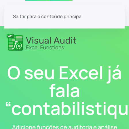
Início
Download
Licenças
Ajuda
Saltar para o conteúdo principal
O seu Excel já
fala
“contabilistiq
Adicione funções de auditoria e análise